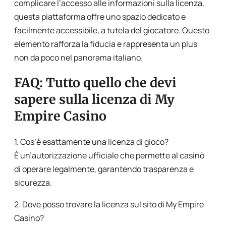
complicare l’accesso alle informazioni sulla licenza,
questa piattaforma offre uno spazio dedicato e
facilmente accessibile, a tutela del giocatore. Questo
elemento rafforza la fiducia e rappresenta un plus
non da poco nel panorama italiano.
FAQ: Tutto quello che devi
sapere sulla licenza di My
Empire Casino
1. Cos’è esattamente una licenza di gioco?
È un’autorizzazione ufficiale che permette al casinò
di operare legalmente, garantendo trasparenza e
sicurezza.
2. Dove posso trovare la licenza sul sito di My Empire
Casino?