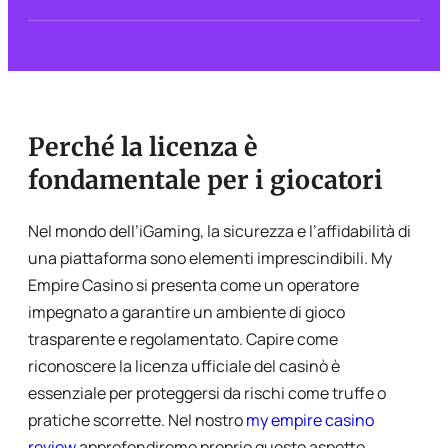
Perché la licenza è
fondamentale per i giocatori
Nel mondo dell’iGaming, la sicurezza e l’affidabilità di
una piattaforma sono elementi imprescindibili. My
Empire Casino si presenta come un operatore
impegnato a garantire un ambiente di gioco
trasparente e regolamentato. Capire come
riconoscere la licenza ufficiale del casinò è
essenziale per proteggersi da rischi come truffe o
pratiche scorrette. Nel nostro
my empire casino
review
approfondiremo proprio questo aspetto,