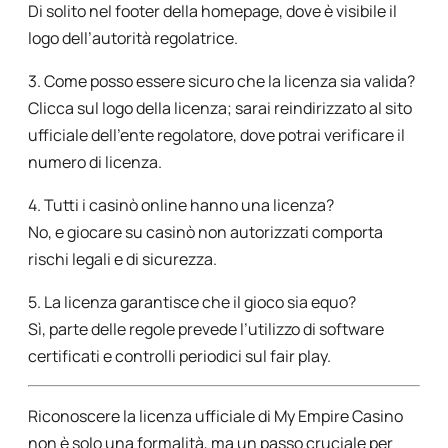
Di solito nel footer della homepage, dove è visibile il
logo dell’autorità regolatrice.
3. Come posso essere sicuro che la licenza sia valida?
Clicca sul logo della licenza; sarai reindirizzato al sito
ufficiale dell’ente regolatore, dove potrai verificare il
numero di licenza.
4. Tutti i casinò online hanno una licenza?
No, e giocare su casinò non autorizzati comporta
rischi legali e di sicurezza.
5. La licenza garantisce che il gioco sia equo?
Sì, parte delle regole prevede l’utilizzo di software
certificati e controlli periodici sul fair play.
Riconoscere la licenza ufficiale di My Empire Casino
non è solo una formalità, ma un passo cruciale per