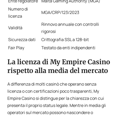
Ente regolatore
Malta Gaming Authority (MGA)
Numero di
MGA/CRP/123/2023
licenza
Rinnovo annuale con controlli
Validità
rigorosi
Sicurezza dati
Crittografia SSL a 128-bit
Fair Play
Testato da enti indipendenti
La licenza di My Empire Casino
rispetto alla media del mercato
A differenza di molti casinò che operano senza
licenza o con certificazioni poco trasparenti, My
Empire Casino si distingue per la chiarezza con cui
presenta il proprio status legale. Mentre in media gli
operatori sul mercato possono nascondere o