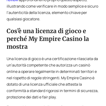
illustrando come verificare in modo semplice e sicuro
l’autenticità della licenza, elemento chiave per
qualsiasi giocatore.
Cos’è una licenza di gioco e
perché My Empire Casino la
mostra
Una licenza di gioco è una certificazione rilasciata da
un’autorità competente che autorizza un casinò
online a operare legalmente in determinati territori e
nel rispetto di regole stringenti. My Empire Casino è
dotato di una licenza ufficiale che attesta la
conformità a standard rigorosi in termini di sicurezza,
protezione dei dati e fair play.