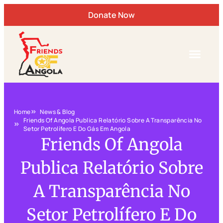
Donate Now
Home
News & Blog
Friends Of Angola Publica Relatório Sobre A Transparência No
Setor Petrolífero E Do Gás Em Angola
Friends Of Angola
Publica Relatório Sobre
A Transparência No
Setor Petrolífero E Do