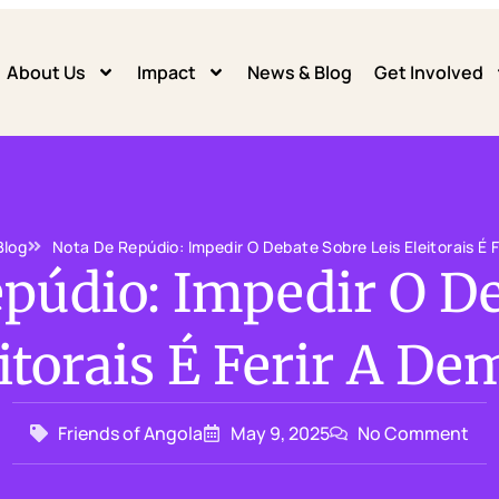
About Us
Impact
News & Blog
Get Involved
Blog
Nota De Repúdio: Impedir O Debate Sobre Leis Eleitorais É 
púdio: Impedir O D
eitorais É Ferir A De
Friends of Angola
May 9, 2025
No Comment