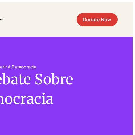
Donate Now
Ferir A Democracia
ebate Sobre
mocracia