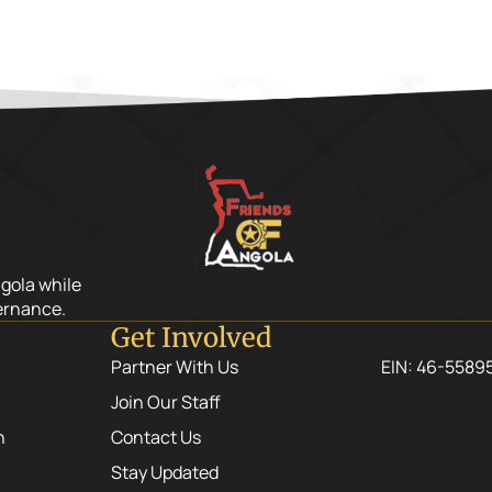
ngola while
ernance.
Get Involved
Partner With Us
EIN: 46-5589
Join Our Staff
n
Contact Us
Stay Updated