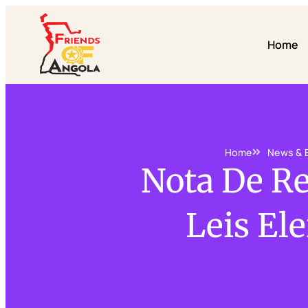
Home
Home
News & 
Nota De Re
Leis El