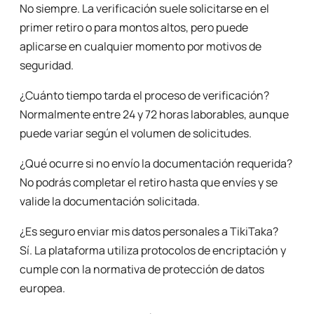
No siempre. La verificación suele solicitarse en el
primer retiro o para montos altos, pero puede
aplicarse en cualquier momento por motivos de
seguridad.
¿Cuánto tiempo tarda el proceso de verificación?
Normalmente entre 24 y 72 horas laborables, aunque
puede variar según el volumen de solicitudes.
¿Qué ocurre si no envío la documentación requerida?
No podrás completar el retiro hasta que envíes y se
valide la documentación solicitada.
¿Es seguro enviar mis datos personales a TikiTaka?
Sí. La plataforma utiliza protocolos de encriptación y
cumple con la normativa de protección de datos
europea.