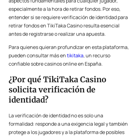
aspectos fundamentales para cualquier jugador,
especialmente a la hora de retirar fondos. Por eso,
entender si se requiere verificación de identidad para
retirar fondos en TikiTaka Casino resulta esencial
antes de registrarse o realizar una apuesta.
Para quienes quieran profundizar en esta plataforma,
pueden consultar más en
tikitaka
, un recurso
confiable sobre casinos online en España.
¿Por qué TikiTaka Casino
solicita verificación de
identidad?
La verificación de identidad no es solo una
formalidad: responde a una exigencia legal y también
protege a los jugadores y a la plataforma de posibles