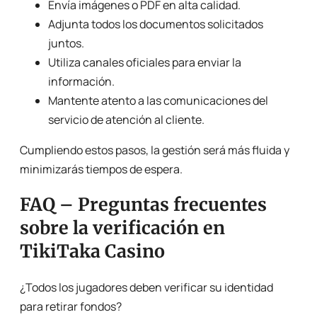
Envía imágenes o PDF en alta calidad.
Adjunta todos los documentos solicitados
juntos.
Utiliza canales oficiales para enviar la
información.
Mantente atento a las comunicaciones del
servicio de atención al cliente.
Cumpliendo estos pasos, la gestión será más fluida y
minimizarás tiempos de espera.
FAQ – Preguntas frecuentes
sobre la verificación en
TikiTaka Casino
¿Todos los jugadores deben verificar su identidad
para retirar fondos?