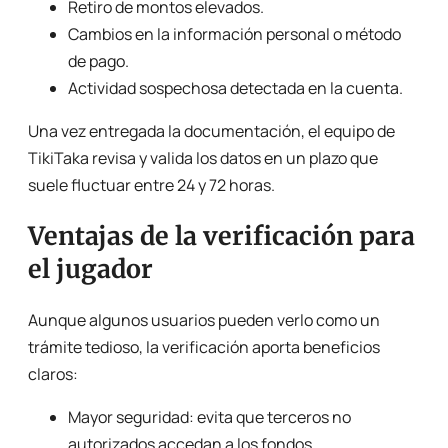
Retiro de montos elevados.
Cambios en la información personal o método
de pago.
Actividad sospechosa detectada en la cuenta.
Una vez entregada la documentación, el equipo de
TikiTaka revisa y valida los datos en un plazo que
suele fluctuar entre 24 y 72 horas.
Ventajas de la verificación para
el jugador
Aunque algunos usuarios pueden verlo como un
trámite tedioso, la verificación aporta beneficios
claros:
Mayor seguridad: evita que terceros no
autorizados accedan a los fondos.