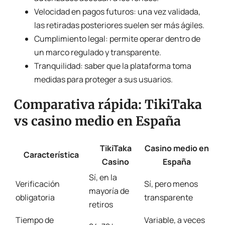
Velocidad en pagos futuros: una vez validada,
las retiradas posteriores suelen ser más ágiles.
Cumplimiento legal: permite operar dentro de
un marco regulado y transparente.
Tranquilidad: saber que la plataforma toma
medidas para proteger a sus usuarios.
Comparativa rápida: TikiTaka
vs casino medio en España
TikiTaka
Casino medio en
Característica
Casino
España
Sí, en la
Verificación
Sí, pero menos
mayoría de
obligatoria
transparente
retiros
Tiempo de
Variable, a veces