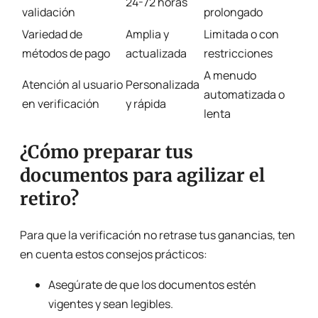
24-72 horas
validación
prolongado
Variedad de
Amplia y
Limitada o con
métodos de pago
actualizada
restricciones
A menudo
Atención al usuario
Personalizada
automatizada o
en verificación
y rápida
lenta
¿Cómo preparar tus
documentos para agilizar el
retiro?
Para que la verificación no retrase tus ganancias, ten
en cuenta estos consejos prácticos:
Asegúrate de que los documentos estén
vigentes y sean legibles.