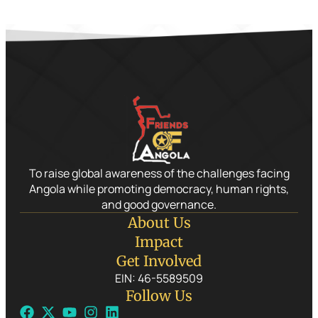
To raise global awareness of the challenges facing
Angola while promoting democracy, human rights,
and good governance.
About Us
Impact
Get Involved
EIN: 46-5589509
Follow Us